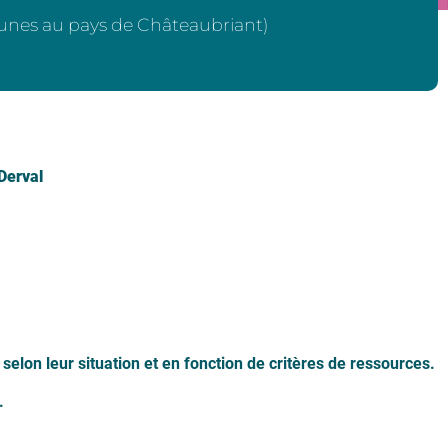
eunes au pays de Châteaubriant)
Derval
 selon leur situation et en fonction de critères de ressources.
s.